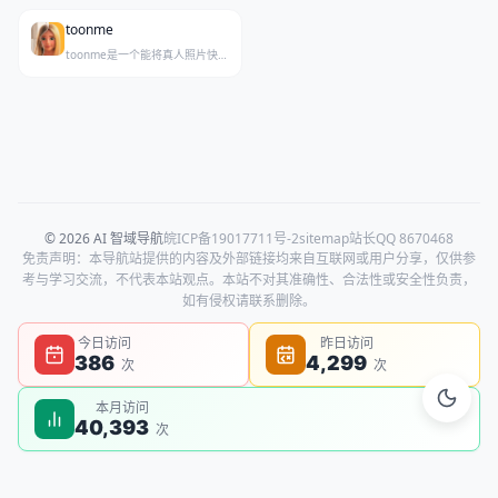
toonme
toonme是一个能将真人照片快速转换为卡通动漫风格的在线生成器，主打一键式AI图片处理，效果丰富自然。
© 2026 AI 智域导航
皖ICP备19017711号-2
sitemap
站长QQ 8670468
免责声明：本导航站提供的内容及外部链接均来自互联网或用户分享，仅供参
考与学习交流，不代表本站观点。本站不对其准确性、合法性或安全性负责，
如有侵权请联系删除。
今日访问
昨日访问
386
4,299
次
次
本月访问
40,393
次