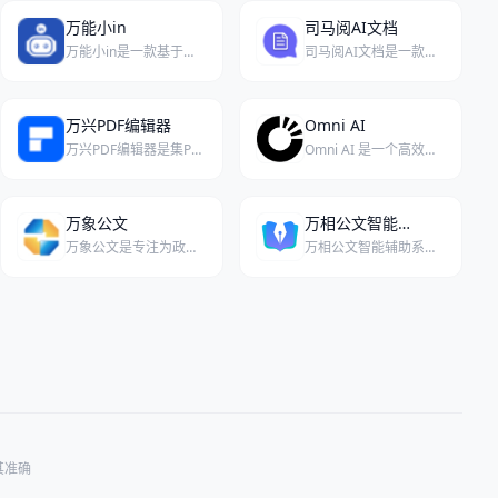
万能小in
司马阅AI文档
万能小in是一款基于个人知识库提供智能化文档学习、信息检索与长文写作辅助的AI助手应用。
司马阅AI文档是一款企业级文档智能处理平台，通过自研模型将非结构化文档高效转化为标准数据，助力企业实现数字化转型。
万兴PDF编辑器
Omni AI
万兴PDF编辑器是集PDF创建、编辑、转换与安全保护于一体的专业桌面软件，以直观界面和丰富功能提升文档处理效率。
Omni AI 是一个高效、易用的AI工具，通过简单的代码调用，能够快速处理和分析大量文档
万象公文
万相公文智能辅助系统
万象公文是专注为政企提供公文全流程智慧服务的平台。
万相公文智能辅助系统是一个全流程切入公文办公场景，提供智能化公文办公服务，帮助用户高效、规范完成公文写作与处理的AI助手。
其准确