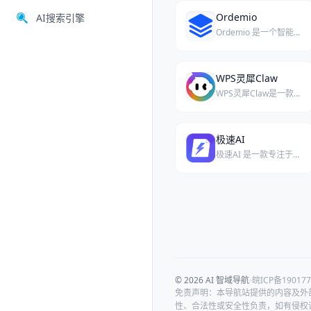
Ordemio
AI搜索引擎
Ordemio 是一个智能文档转化平台，将产品和开发文档转化为带行引用的可靠答案，提升客户自助服务能力。
WPS灵犀Claw
WPS灵犀Claw是一款由WPS官方推出的AI智能助手，旨在通过简洁高效的方式帮助用户快速完成办公任务。
极速AI
极速AI 是一款专注于文档解析、格式转换与信息提取的 AI 工具，通过轻量化设计帮助个人和中小企业提升文档处理效率。
© 2026 AI 智域导航
皖ICP备190177
免责声明：本导航站提供的内容及外
性、合法性或安全性负责，如有侵权