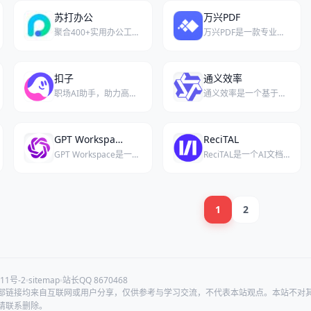
苏打办公
万兴PDF
聚合400+实用办公工具，提升效率的一站式导航平台
万兴PDF是一款专业的在线工具，提供多种PDF编辑和转换服务，操作便捷，适合个人和企业用户。
扣子
通义效率
职场AI助手，助力高效办公与个人成长
通义效率是一个基于大语言模型、旨在提升工作与学习效率的AI工具平台。
GPT Workspace
ReciTAL
GPT Workspace是一款深度集成Google全家桶的AI助手，旨在通过GPT技术提升Docs、Sheets和Slides等应用的生产力。
ReciTAL是一个AI文档处理与理解平台，能够自动处理与解析文档。
1
2
11号-2
sitemap
站长QQ 8670468
部链接均来自互联网或用户分享，仅供参考与学习交流，不代表本站观点。本站不对
请联系删除。