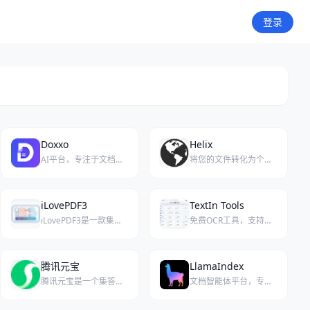
登录
Doxxo
Helix
AI平台，专注于文档处理、发票提取与法律分析。
将您的文件转化为个性化AI聊天机器人，Helix为您打造专属的智能对话体验。
iLovePDF3
TextIn Tools
iLovePDF3是一款集多种功能于一体的在线PDF处理工具，提供免费且易于使用的解决方案。
免费OCR工具，支持文字识别、表格识别及多种文件格式转换。
腾讯元宝
LlamaIndex
腾讯元宝是一个集答疑解惑、文档精读与内容创作于一体的智能助手平台，助力用户高效完成各类工作任务。
文档智能体平台，专为开发者打造，集成OCR与低代码流程，快速部署高精度文档解析与自动化Agent。