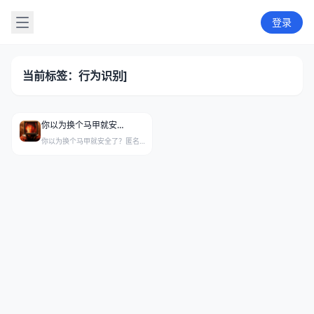
登录
当前标签：行为识别]
你以为换个马甲就安全了？一篇论文扒掉了整个互联网的底裤
你以为换个马甲就安全了？匿名并不等于隐私，一项AI研究成果揭开了网络身份伪装的真相。