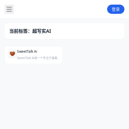
登录
当前标签：超写实AI
SweetTalk Ai
SweetTalk Ai是一个专注于逼真AI伴侣对话的平台，通过照片级人物形象与持久记忆系统，为用户带来高度拟人化的私密交流体验。