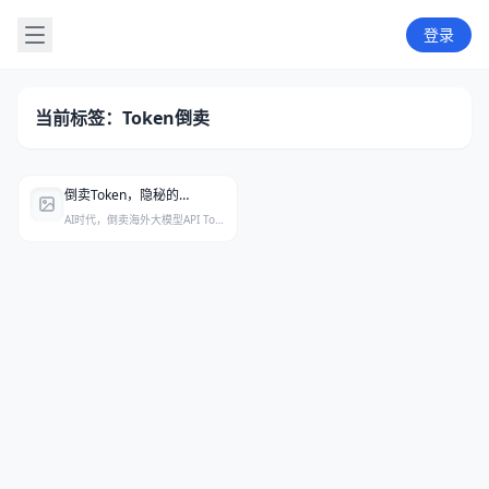
登录
当前标签：Token倒卖
倒卖Token，隐秘的中转站生意有多暴利
AI时代，倒卖海外大模型API Token的中转站生意月流水可达500万、毛利率近50%，但背后充斥着假模型调包、用户数据窃取与监管围剿的灰色暴利。