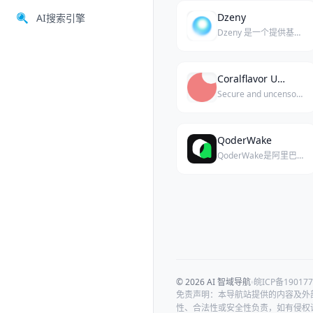
Dzeny
AI搜索引擎
Dzeny 是一个提供基于认知行为疗法（CBT）的24/7 AI心理治疗支持平台，专为应对焦虑、压力和职业倦怠而设计。
Coralflavor Unfiltered AI
Secure and uncensored AI chat platform for adults.
QoderWake
QoderWake是阿里巴巴Qoder平台打造的全天候AI数字员工，为企业提供7×24小时智能服务与自动化运营支持。
© 2026 AI 智域导航
皖ICP备190177
免责声明：本导航站提供的内容及外
性、合法性或安全性负责，如有侵权