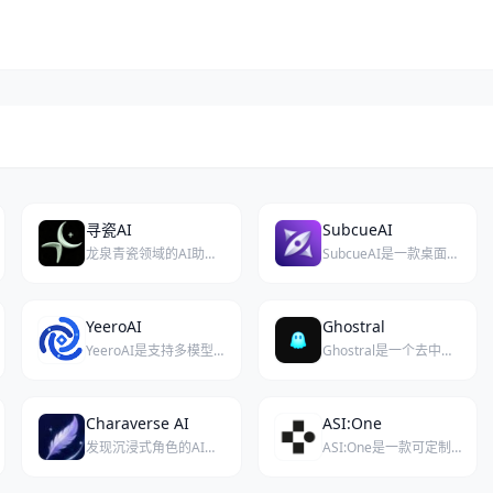
寻瓷AI
SubcueAI
龙泉青瓷领域的AI助手，为龙泉青瓷爱好者答疑解惑，为青瓷工作者解决痛点问题。
SubcueAI是一款桌面端AI助手，可实时提供面试答案辅助与练习分析，帮助求职者提升面试表现。
YeeroAI
Ghostral
YeeroAI是支持多模型并行对话与分支思维探索的AI知识平台
Ghostral是一个去中心化的私密AI聊天平台，提供无审查的对话体验，所有数据运行在用户自托管的硬件上。
Charaverse AI
ASI:One
发现沉浸式角色的AI角色扮演平台，提供故事驱动型聊天体验。
ASI:One是一款可定制个人AI，专注于帮助用户高效管理日常任务与社交规划。