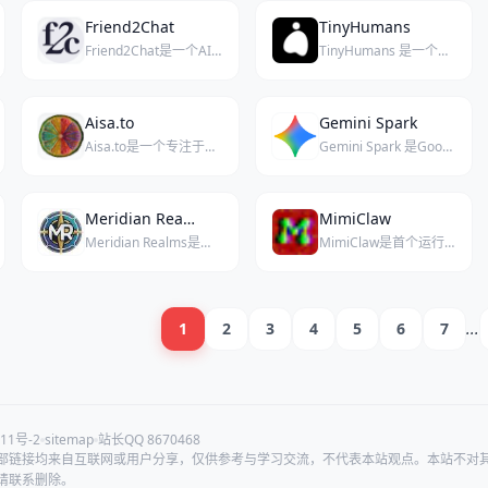
Friend2Chat
TinyHumans
Friend2Chat是一个AI名人角色聊天平台，让你与AI版的名人和角色进行沉浸式对话。
TinyHumans 是一个私密、简洁且强大的个人AI超级智能平台。
Aisa.to
Gemini Spark
Aisa.to是一个专注于AI对话技能评估的免费平台，提供可领英验证的认证证书。
Gemini Spark 是Google于2026年I/O大会发布的旗舰级个人AI智能体，主打全天候主动服务与深度个性化交互。
Meridian Realms
MimiClaw
Meridian Realms是一个专注高质量叙事的人工智能角色扮演平台。
MimiClaw是首个运行在5美元ESP32-S3芯片上的AI助手，纯C语言实现，始终在线、持久记忆、可通过Telegram访问。
1
2
3
4
5
6
7
...
11号-2
sitemap
站长QQ 8670468
部链接均来自互联网或用户分享，仅供参考与学习交流，不代表本站观点。本站不对
请联系删除。