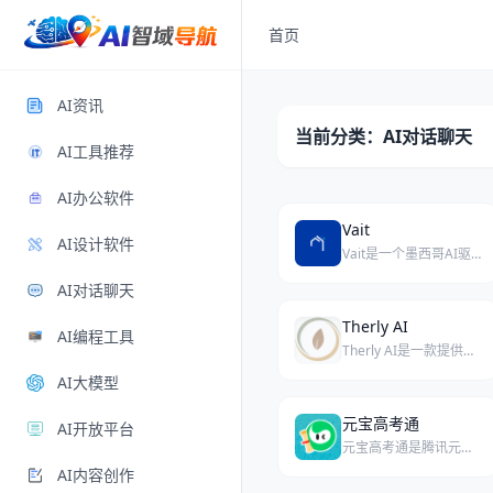
首页
AI资讯
当前分类：AI对话聊天
AI工具推荐
AI办公软件
Vait
AI设计软件
Vait是一个墨西哥AI驱动的房地产交易平台，买家通过WhatsApp与24/7 AI助手聊天，获取真实房源（含价格、位置、开发商和付款计划），无虚假房源，对买家免费。
AI对话聊天
Therly AI
AI编程工具
Therly AI是一款提供匿名AI心理支持的平台，7×24小时通过自然对话给予温和情绪支持，帮助缓解焦虑、压力和倦怠。
AI大模型
元宝高考通
AI开放平台
元宝高考通是腾讯元宝推出的AI高考咨询与志愿填报智能体，为考生提供个性化、智能化的志愿推荐和答疑服务。
AI内容创作