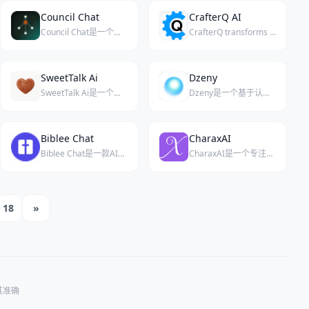
Council Chat
CrafterQ AI
Council Chat是一个多AI聚合对话平台，让你在统一界面同时使用Chat、Council和Agent等多种AI模型，无需再纠结选择单一AI。
CrafterQ transforms websites into conversational AI experiences with intelligent AI agents trained on your content.
SweetTalk Ai
Dzeny
SweetTalk Ai是一个专注于逼真AI伴侣对话的平台，通过照片级人物形象与持久记忆系统，为用户带来高度拟人化的私密交流体验。
Dzeny是一个基于认知行为疗法的AI治疗师，全天候为焦虑、压力和倦怠提供智能化心理支持。
Biblee Chat
CharaxAI
Biblee Chat是一款AI圣经学习伴侣，提供基于经文的解答和个人灵修日记功能。
CharaxAI是一个专注于逼真虚拟女友聊天、动漫伴侣及自定义角色生成的AI互动平台。
18
»
其准确