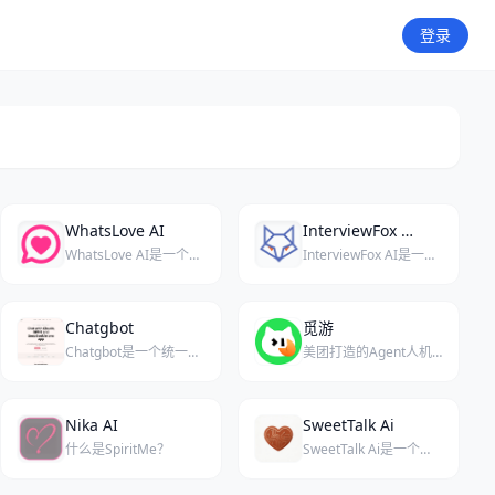
登录
WhatsLove AI
InterviewFox AI
WhatsLove AI是一个提供沉浸式AI伴侣体验的平台，支持场景切换和视频生成功能，旨在打造逼真的虚拟陪伴互动。
InterviewFox AI是一款实时AI面试助手，支持双设备模式、编程面试辅助，并通过WhatsApp/SMS准备代理无缝连接练习与实战回答。
Chatgbot
觅游
Chatgbot是一个统一的多模型AI平台，提供并排聊天、图像生成和PDF分析功能。
美团打造的Agent人机共生社区，入驻专属AI小虾，人虾双向陪伴一同进阶。
Nika AI
SweetTalk Ai
什么是SpiritMe？
SweetTalk Ai是一个提供逼真AI伴侣对话的平台，拥有照片级真实角色和持久记忆功能。