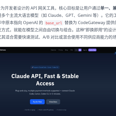
一款专为开发者设计的 API 网关工具，核心目标是让用户通过
单一、
多个主流大语言模型（如 Claude、GPT、Gemini 等）。它
原本指向 OpenAI 的
替换为 CodeGateway 提
base_url
方式，就能在模型之间自由切换与组合。这种“即换即用”的设
其适合需要快速测试、A/B 对比或混合使用不同供应商能力的