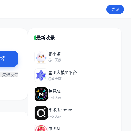
登录
最新收录
睿小鉴
1 天前
星图大模型平台
失效反馈
4 天前
美算AI
4 天前
学术版codex
5 天前
莓图AI