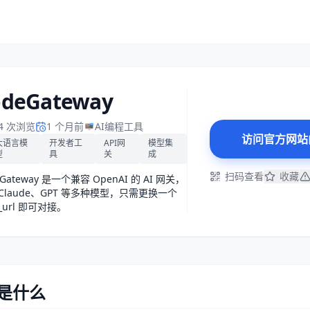
odeGateway
04 次浏览
1 个月前
AI编程工具
访问官方网站
大语言模
开发者工
API网
模型集
型
具
关
成
扫码查看
收藏
eGateway 是一个兼容 OpenAI 的 AI 网关，
Claude、GPT 等多种模型，只需更换一个
e_url 即可对接。
y是什么