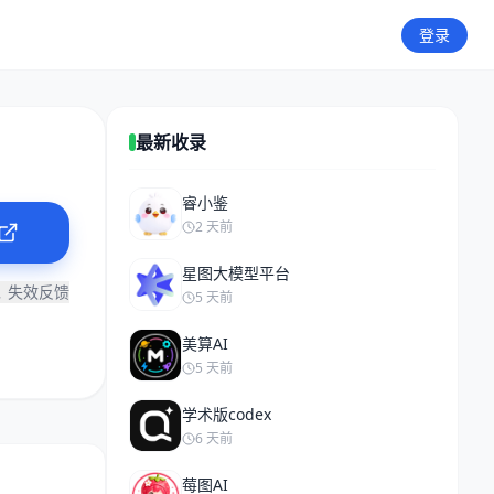
登录
最新收录
睿小鉴
2 天前
星图大模型平台
失效反馈
5 天前
美算AI
5 天前
学术版codex
6 天前
莓图AI