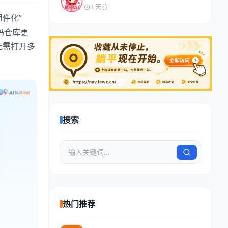
3 天前
组件化”
码仓库更
无需打开多
搜索
热门推荐