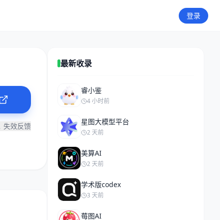
登录
最新收录
睿小鉴
4 小时前
星图大模型平台
失效反馈
2 天前
美算AI
2 天前
学术版codex
3 天前
莓图AI