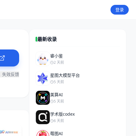
登录
最新收录
睿小鉴
2 天前
失效反馈
星图大模型平台
5 天前
美算AI
5 天前
学术版codex
6 天前
莓图AI