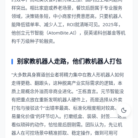
样突出。相比家庭或养老场景，餐饮后厨属于专业服务
领域，决策链条短，中小商家付费意愿高，只要机器人
能降低错单率、减少人工，ROI就清晰可见。2025年，
他创立元节智能（AtomBite.AI），获英诺科创基金等机
构千万级种子轮融资。
别家教机器人走路，他们教机器人打包
“大多数具身赛道创业者将精力集中在教人形机器人如何
走得更稳、翻跟头，这种脱离产业实际需求的逻辑，本
质上是概念外溢而非商业进化。”王栋直言。元节智能没
有把重点放在重新发明机器人硬件上，而是选择从外卖
打包与接驳这个“出错率最高、标准化程度相对较高、最
易量化价值”的环节切入。打磨纸盒、装袋、封签……这些
看似琐碎的动作，恰恰是后厨刚需。团队认为，先让机
器人在可控场景中精准抓取、稳定操作，做到可用可