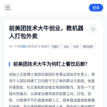
登录
前美团技术大牛创业，教机器
人打包外卖
1 个月前
AI资讯
73 阅读
机器人
创业
外卖
餐饮后厨
前美团技术大牛为何盯上餐饮后厨？
创始人王栋博士曾担任美团外卖事业部技术负责人，带
领千人团队构建了日均数千万订单的算法与系统。他离
开美团后，在北美和新加坡实地调研数月，发现一个全
球共性痛点：从商家出餐到骑手取餐之间，打包、封
签、分拣等环节仍高度依赖人工，错单漏油直接拖累履
约效率，而北美快餐时薪持续上涨、国内招工难问题同