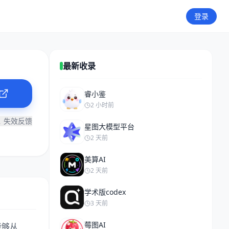
登录
最新收录
睿小鉴
2 小时前
失效反馈
星图大模型平台
2 天前
美算AI
2 天前
学术版codex
3 天前
莓图AI
能够从