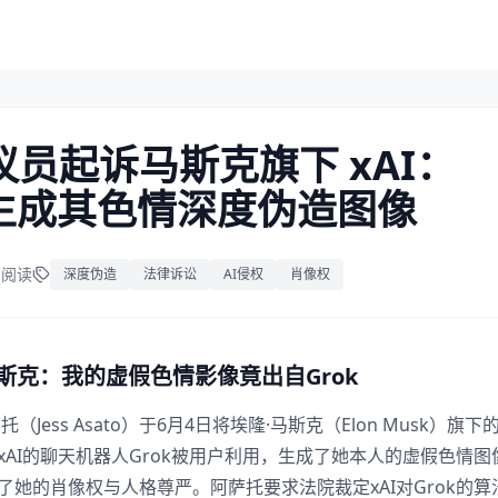
员起诉马斯克旗下 xAI：
AI 生成其色情深度伪造图像
5 阅读
深度伪造
法律诉讼
AI侵权
肖像权
斯克：我的虚假色情影像竟出自Grok
Jess Asato）于6月4日将埃隆·马斯克（Elon Musk）旗下的
xAI的聊天机器人Grok被用户利用，生成了她本人的虚假色情图
了她的肖像权与人格尊严。阿萨托要求法院裁定xAI对Grok的算