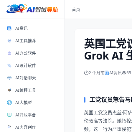
首页
AI资讯
英国工党议
AI工具推荐
Grok 
AI办公软件
AI设计软件
2 个月前
AI资讯
6
AI对话聊天
AI编程工具
工党议员怒告马
AI大模型
英国工党议员杰丝·阿萨托（
AI开放平台
伦敦高等法院。她指控
AI内容创作
频，这一行为严重侵犯