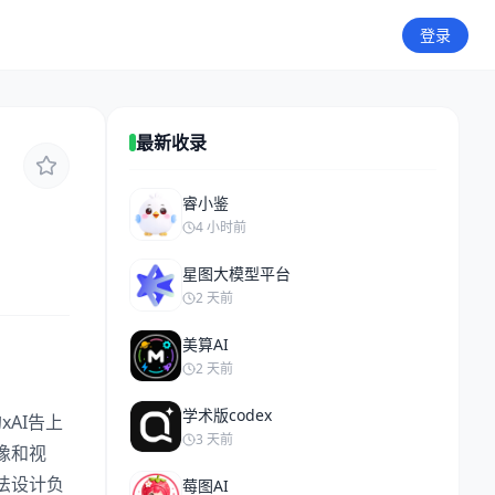
登录
最新收录
睿小鉴
4 小时前
星图大模型平台
2 天前
美算AI
2 天前
学术版codex
xAI告上
3 天前
像和视
法设计负
莓图AI