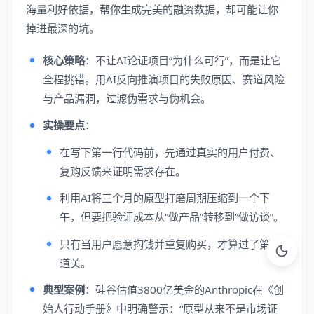
海量利好依据，帮你生成完美的融资数据，却可能让你
掉进最深的坑。
核心策略
：不让AI论证项目“为什么可行”，而是让它
全程挑错。用AI反向推演项目的失败原因、赛道风险
与产品漏洞，过滤伪需求与伪机会。
实操要点
：
在写下第一行代码前，先通过真实的用户付费、
复购反馈来证明需求存在。
利用AI将三个月的原型打磨周期压缩到一个下
午，但要把验证成本从“做产品”转移到“做访谈”。
只有当用户愿意掏钱并重复购买，才算过了第一
道关。
典型案例
：硅谷估值3800亿美金的Anthropic在《创
始人行动手册》中明确警示：“原型从来不是市场证