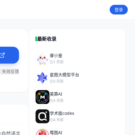
登录
最新收录
睿小鉴
1 天前
失效反馈
星图大模型平台
3 天前
美算AI
3 天前
学术版codex
4 天前
莓图AI
合自然语言