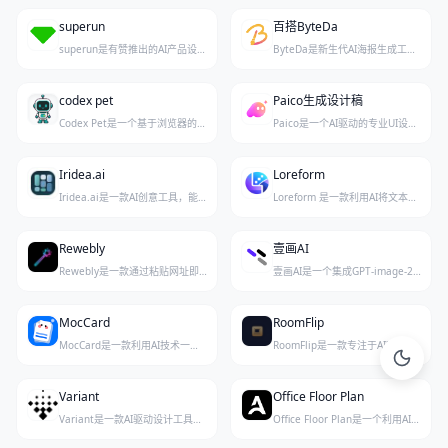
superun
百搭ByteDa
superun是有赞推出的AI产品设计和应用构建工具，无需编程即可智能生成专业应用和网站。
ByteDa是新生代AI海报生成工具，文字描述即可一键出原创海报，摆脱模板限制。
codex pet
Paico生成设计稿
Codex Pet是一个基于浏览器的创意工作室，让你轻松创建、修改并下载适合OpenAI Codex的自定义动画宠物。
Paico是一个AI驱动的专业UI设计生成工具，用户只需一句话即可快速生成高质量界面设计稿。
Iridea.ai
Loreform
Iridea.ai是一款AI创意工具，能将任意网站URL自动转化为完整的品牌营销活动，包括广告、社交故事、轮播图、首页横幅及15秒视频等，所有输出风格统一、支持自然语言修改，数分钟内即可完成。
Loreform 是一款利用AI将文本或图片转化为可直接3D打印的桌面战棋微缩模型的工具。
Rewebly
壹画AI
Rewebly是一款通过粘贴网址即可利用AI瞬间重设计网站并导出干净代码的创新工具。
壹画AI是一个集成GPT-image-2模型的AI智能设计平台，专注于通过自然语言快速生成高质量图像与创意素材。
MocCard
RoomFlip
MocCard是一款利用AI技术一键生成精美知识卡片的工具，帮助用户快速将文字内容转化为视觉化的分享卡片。
RoomFlip是一款专注于AI室内设计工具，能够快速生成逼真的室内改造效果和虚拟布置方案。
Variant
Office Floor Plan
Variant是一款AI驱动设计工具，通过滑动屏幕即可无限生成应用与网站的设计备选方案。
Office Floor Plan是一个利用AI技术智能生成办公平面图的在线工具，帮助用户快速完成专业空间规划与定制。