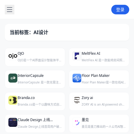
登录
当前标签：AI设计
OJO
MeltFlex AI
OJO是一个AI界面设计智能体平台，帮助设计师和开发者快速生成高质量UI界面，提升设计效率与创意迭代。
MeltFlex AI 是一款能将房间照片快速转化为逼真室内外设计效果图的AI工具，并支持直接购买来自IKEA、Wayfair等零售商的真实家具。
InteriorCapsule
Floor Plan Maker
InteriorCapsule 是一款无需注册的PWA应用，只需拍一张房间照片，AI就能重新设计同个空间，并自动链接到日本电商平台（乐天、雅虎购物、品牌店）上外观相似的真实家具，前两次全屋改造免费。
Floor Plan Maker是一款在线AI平面设计与渲染工具，可快速创建2D/3D户型图、重新设计室内风格并生成逼真渲染效果，完全免费且易于使用。
Branda.co
Zory ai
Branda.co是一个以趣味方式创建和管理品牌的创新平台，让品牌建设变得轻松有趣。
ZORY AI is an AI-powered shopping and commerce platform that helps users visualize, design, and furnish spaces with real products from merchant inventory.
Claude Design 上线首周用户破百万，和 Claude Code 共享 AI 配额
墨见
Claude Design上线首周用户破百万，并与Claude Code共享AI配额，加速颠覆传统设计软件市场。
墨见是墨刀推出的一人公司AI智能体，提供24小时全天候的全栈虚拟团队服务，帮助个人创业者高效完成产品设计与协作任务。