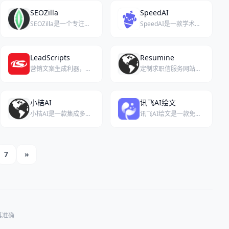
SEOZilla
SpeedAI
SEOZilla是一个专注于AI SEO与GEO内容自动化的平台，通过智能AI代理生成高质量、抗检测的文章，并自动分发至社交渠道以建立品牌权威。
SpeedAI是一款学术辅助工具，可绕过AI检测并自动生成论文、PPT和报告。
LeadScripts
Resumine
营销文案生成利器，助力高效创作。
定制求职信服务网站，专注于为不同职位提供个性化、专业化的求职信模板与撰写指导。
小桔AI
讯飞AI绘文
小桔AI是一款集成多种实用功能的智能助手应用，利用人工智能技术提升用户的日常工作效率。
讯飞AI绘文是一款免费的AI写作工具，可在5分钟内生成一篇原创稿件。
7
»
其准确