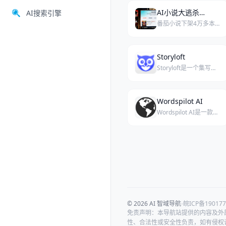
AI小说大逃杀：百万在读被下架，“一键生成”时代结束
AI搜索引擎
番茄小说下架4万多本AI生成违规书籍，星月写作旗下多部百万在读爆款全军覆没，“一键生成”时代面临终结。
Storyloft
Storyloft是一个集写作、插图和出版于一体的AI驱动创作平台。
Wordspilot AI
Wordspilot AI是一款高效的AI内容创作工具，专为需要快速生成SEO优化和原创内容的用户设计。
© 2026 AI 智域导航
皖ICP备190177
免责声明：本导航站提供的内容及外
性、合法性或安全性负责，如有侵权