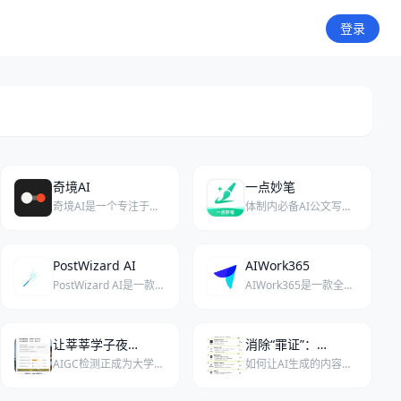
登录
奇境AI
一点妙笔
奇境AI是一个专注于同人小说创作的AI驱动平台，支持前传、续写、改编、番外、重生、穿越、架空、衍生、综漫及OC等多种类型，让用户自由实现任何脑洞。
体制内必备AI公文写作助手，专为党政机关、企事业单位用户提供高效智能的公文撰写解决方案。
PostWizard AI
AIWork365
PostWizard AI是一款结合AI推文生成与X（Twitter）排程发布的增长工具，帮助用户高效创建内容并扩大受众。
AIWork365是一款全场景AI写作工具，覆盖各类办公与创作需求，让内容生成更高效、更轻松。
让莘莘学子夜不能寐的AIGC检测，到底是什么
消除“罪证”：给写作去除“AI味”的不完全手册（2026版）
AIGC检测正成为大学生学术写作的新“达摩克利斯之剑”，让无数熬夜赶论文的学生胆战心惊。
如何让AI生成的内容更像人类手笔？本文从词汇、节奏、情感和排版四个维度，为你提供一份2026年实用的“去AI味”操作指南。