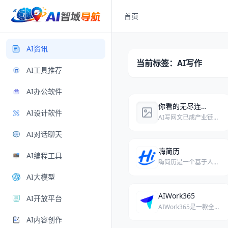
首页
AI资讯
当前标签：AI写作
AI工具推荐
AI办公软件
你看的无尽连载，作者可能已经不当人了
AI设计软件
AI写网文已成产业链，作者用AI日更数万字骗订阅，读者和手搓作者双双受害，平台整治却难防暗流。
AI对话聊天
嗨简历
AI编程工具
嗨简历是一个基于人工智能的简历生成与优化平台，帮助求职者快速创建专业简历。
AI大模型
AIWork365
AI开放平台
AIWork365是一款全场景AI写作工具，致力于让创作更简单、办公更轻松。
AI内容创作