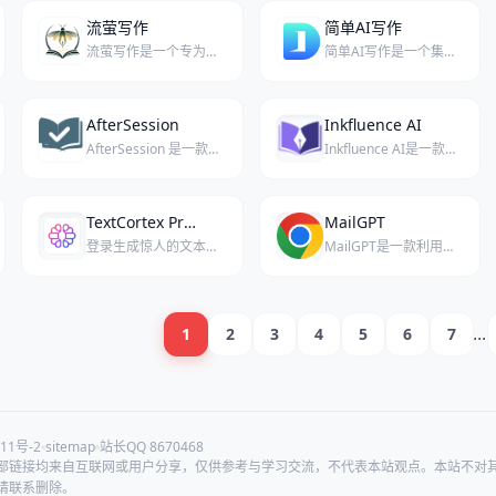
流萤写作
简单AI写作
流萤写作是一个专为小说与长篇创作打造的AI辅助平台，帮助写作者将灵感持续转化为完整作品。
简单AI写作是一个集成了先进人工智能技术的智能文本生成平台，专注于帮助用户快速、高质量地完成各类写作任务。
AfterSession
Inkfluence AI
AfterSession 是一款专为治疗师设计的AI文档助手，能将简短会谈摘要快速转化为结构化诊疗记录，无需录音或改变工作习惯。
Inkfluence AI是一款免费的AI书籍生成工具，可在几分钟内创建电子书、PDF指南和有声书，无需写作或设计技能。
TextCortex Prompt Marketplace
MailGPT
登录生成惊人的文本，TextCortex Prompt Marketplace是一个提供高质量Prompt模板的市场平台。
MailGPT是一款利用人工智能技术辅助用户高效撰写电子邮件的在线工具。
1
2
3
4
5
6
7
...
11号-2
sitemap
站长QQ 8670468
部链接均来自互联网或用户分享，仅供参考与学习交流，不代表本站观点。本站不对
请联系删除。