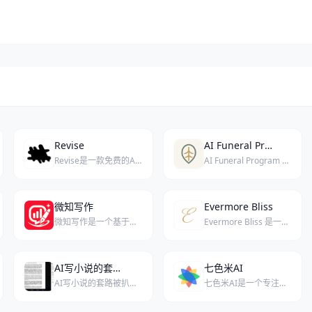
Revise
AI Funeral Program Maker
Revise是一款免费的AI文档编辑器，内置强大的AI代理，帮助用户高效编辑和优化文档。
AI Funeral Program Maker是一款利用AI技术快速生成葬礼程序并可免费撰写悼词的在线工具，支持上传家庭信息、照片和服务详情，输出可编辑的样稿并下载印刷级PDF。
微知写作
Evermore Bliss
微知写作是一个基于大数据与人工智能的写作分析与热点洞察平台。
Evermore Bliss 是一个利用人工智能技术生成真挚、个性化婚礼致辞的在线工具，旨在帮助用户轻松创作动人的婚礼祝酒词。
AI写小说的套路被扒光了： Claude爱平铺，GPT总做梦，Gemini只会“他如何如何”
七色米AI
AI写小说的套路被扒光了： Claude爱平铺，GPT总做梦，Gemini只会“他如何如何”
七色米AI是一个专注于电商领域的AI图文创作平台，帮助用户高效生成商品图文内容。