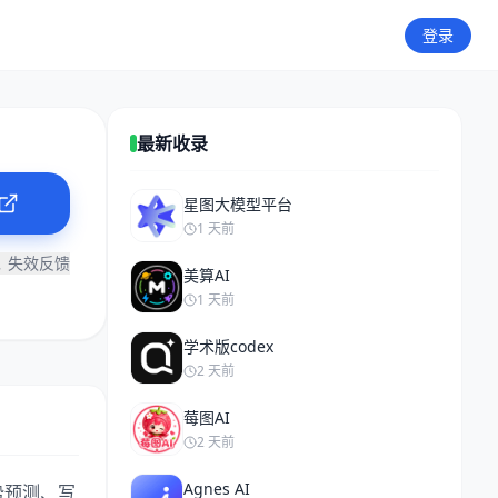
登录
最新收录
星图大模型平台
1 天前
失效反馈
美算AI
1 天前
学术版codex
2 天前
莓图AI
2 天前
Agnes AI
势预测、写