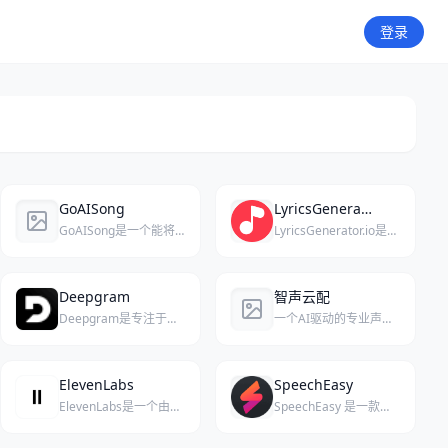
登录
GoAISong
LyricsGenerator.io
GoAISong是一个能将创意快速转化为完整录音室级歌曲的AI工作空间，几分钟内即可生成高品质音乐。
LyricsGenerator.io是一个AI音乐创作平台，可免费生成多语言歌词并将歌词或文本提示转化为完整歌曲，含人声、旋律与伴奏。
Deepgram
智声云配
Deepgram是专注于提供高精度语音识别与AI语音处理API的开发者平台，新用户注册即赠200美金API额度。
一个AI驱动的专业声音创作平台，提供声音克隆、TTS文本转语音及音频编辑服务。
ElevenLabs
SpeechEasy
ElevenLabs是一个由AI驱动的在线语音合成平台，提供极其逼真的多语言配音服务。
SpeechEasy 是一款能将文本转为清晰流畅音频的 AI 语音合成工具。