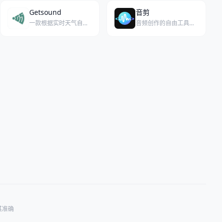
Getsound
音剪
一款根据实时天气自动生成个性化环境音景的AI应用。
音频创作的自由工具，让每一剪都充满灵感与便捷。
其准确