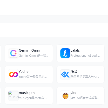
Gemini Omni
Lalals
Gemini Omni 是一款多模态 AI 视频生成器，能直接创作包含原生同步音频的 4K 高清视频片段。
Professional AI audio suite for voice cloning, music generation, and vocal processing, offering studio‑grade tools for creators.
Yoohe
酷音
Yoohe是一款集音轨分离、MIDI转换与歌声转换于一体的AI音乐工作室，为音乐创作提供强大支持。
酷音网是集真人与AI配音、视频制作、音乐创作、策划推广于一体的音视频交易服务平台。
musicgen
vits
musicgen是Meta发布的一款简单可控的开源AI音乐生成模型。
vits|AI语音合成模型库是一个专注于VITS语音合成技术的资源平台。