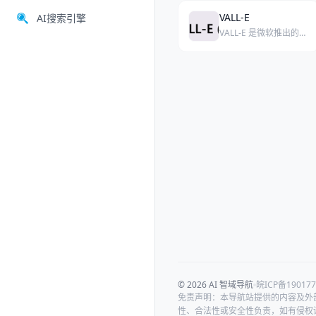
VALL-E
AI搜索引擎
VALL-E 是微软推出的一款零样本声音克隆 AI 工具，仅需 3 秒参考音频即可生成高度逼真的人声。
© 2026 AI 智域导航
皖ICP备190177
免责声明：本导航站提供的内容及外
性、合法性或安全性负责，如有侵权