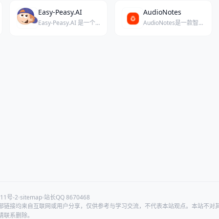
Easy-Peasy.AI
AudioNotes
Easy-Peasy.AI 是一个集 AI 写作、绘画和音频转录于一体的综合创作工具平台。
AudioNotes是一款智能音频笔记应用，利用人工智能技术将您的音频内容实时转化为可编辑、可搜索的文字。
11号-2
sitemap
站长QQ 8670468
部链接均来自互联网或用户分享，仅供参考与学习交流，不代表本站观点。本站不对
请联系删除。