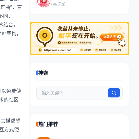
6 天前
舞曲”，直
不同，
技术结合，
er架构，
搜索
可以免费使
术的社区
语言描述想
热门推荐
互方式使