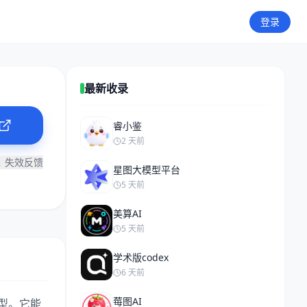
登录
最新收录
睿小鉴
2 天前
失效反馈
星图大模型平台
5 天前
美算AI
5 天前
学术版codex
6 天前
莓图AI
成模型。它能