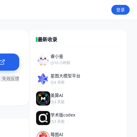
登录
最新收录
睿小鉴
10 小时前
星图大模型平台
失效反馈
3 天前
美算AI
3 天前
学术版codex
3 天前
莓图AI