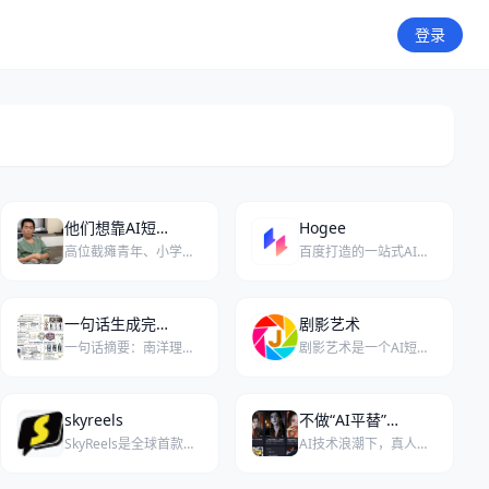
登录
他们想靠AI短剧换个活法
Hogee
高位截瘫青年、小学辍学的美发师、负债的工厂女工，正用AI短剧改写被边缘化的人生。
百度打造的一站式AI短剧与漫剧创作平台，零门槛做爆款！
一句话生成完整短剧，南洋理工团队提出分层Agent框架，AI短剧生产走向标准化
剧影艺术
一句话摘要：南洋理工团队提出分层Agent框架，将一句话创意拆解为剧本、视觉、视频等标准化生产环节，推动AI短剧从“玄学试错”走向工业化流水线。
剧影艺术是一个AI短剧一键创作平台，实现从剧本解析到4K画质增强的全流程自动化。
skyreels
不做“AI平替”：从IP到人物，真人短剧如何突围？
SkyReels是全球首款由昆仑万维发布的AI短剧创作平台。
AI技术浪潮下，真人短剧需坚守情感与创意，避免沦为低成本的AI“平替”，通过深耕IP与人物塑造实现差异化突围。