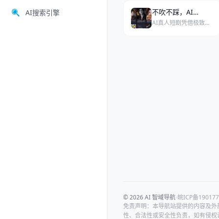
不吹不踩，AI真人短剧到底在改变什么？
AI搜索引擎
AI真人短剧凭借极致的效率和低成本冲击行业，但其核心价值争议在于：究竟是技术对艺术的颠覆，还是工具对产能的优化？
© 2026 AI 智域导航
皖ICP备190177
免责声明：本导航站提供的内容及外
性、合法性或安全性负责，如有侵权