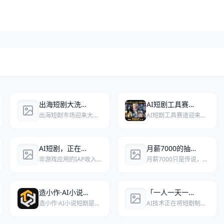
出海短剧大洗牌：8成消耗流向AI短剧，实拍项目锐减50%
AI短剧工具赛道，年度最大单笔融资来了
出海短剧市场迎来大洗牌，AI短剧消耗占比超八成，实拍项目锐减近半，行业从“霸总征服世界”转向AI工业化生产。
AI短剧工具赛道迎来年度最大单笔融资：八点八数字旗下平台AniShort完成近亿元融资，创下2026年国内该赛道最高纪录。
AI短剧，正在抢走全球游戏用户
月薪7000的抽卡师，只是AI短剧的「临时工」
非游戏应用的IAP收入在2025年首次超越游戏，AI短剧正以接近游戏的爽感结构和买量逻辑，大规模抢夺游戏用户池与注意力。
月薪7000只是传说，大多数AI短剧抽卡师到手不足5000，他们不是技术新贵，而是被平台和中间商层层压榨的“AI临时工”。
造小作·AI小说短剧
「一人一天一部剧」时代降临，但AI短剧供给过剩不是末日｜专访巨日禄杰夫
造小作·AI小说短剧是一款基于人工智能技术，助力用户高效创作小说、动漫剧本及短视频内容的创作平台。
AI技术正在将短剧制作门槛降至“一人一天一部”，引发供给爆发式增长，但巨日禄AI创始人杰夫认为，这并非行业末日，而是应用层工具通过垂直深耕和成本革命，赋能创作者高效变现的黄金时代。