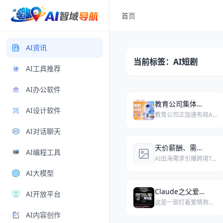
首页
AI资讯
当前标签：AI短剧
AI工具推荐
AI办公软件
教育公司集体布局AI短剧/漫剧培训
AI设计软件
教育公司正加速布局AI短剧与漫剧培训赛道，多家老牌机构已推出核心课程，从零基础到全流程技能，学习周期76天，旨在抢占职业教育新风口。
AI对话聊天
天价薪酬、需求激增：FDE的春天真的来了吗
AI编程工具
AI出海需求引爆跨境Token聚合服务，FDE人才薪酬飙升，但“体面”的价格背后暗藏AI取代人类的隐忧。
AI大模型
Claude之父爱上中国留学生？AI短剧爆改大佬，这回旋镖太狠了
AI开放平台
这是一部打着爱情狗血剧旗号的AI短剧，却巧妙暗藏了Claude之父从百度到谷歌再到创立Anthropic的硅谷真实奋斗史，技术硬核与剧情反转之狠让网友直呼“回旋镖太狠”。
AI内容创作